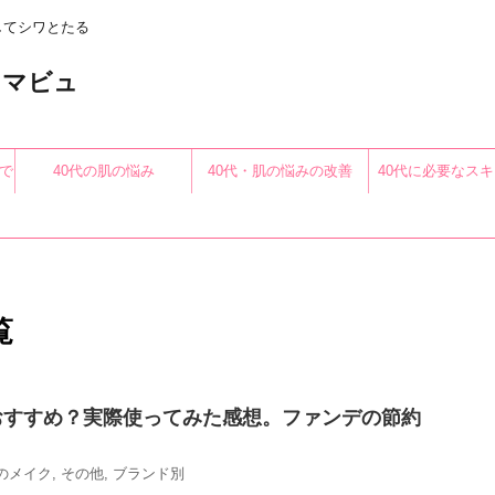
してシワとたる
〜アロマビュ
で
40代の肌の悩み
40代・肌の悩みの改善
40代に必要なス
る
覧
おすすめ？実際使ってみた感想。ファンデの節約
代のメイク
,
その他
,
ブランド別