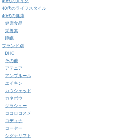
40代のメイク
40代のライフスタイル
40代の健康
健康食品
栄養素
睡眠
ブランド別
DHC
その他
アテニア
アンプルール
エイキン
カウシェッド
カネボウ
グラシュー
ココロコスメ
コディナ
コーセー
シグナリフト