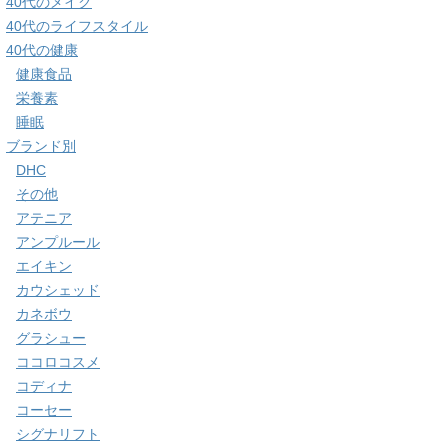
40代のメイク
40代のライフスタイル
40代の健康
健康食品
栄養素
睡眠
ブランド別
DHC
その他
アテニア
アンプルール
エイキン
カウシェッド
カネボウ
グラシュー
ココロコスメ
コディナ
コーセー
シグナリフト