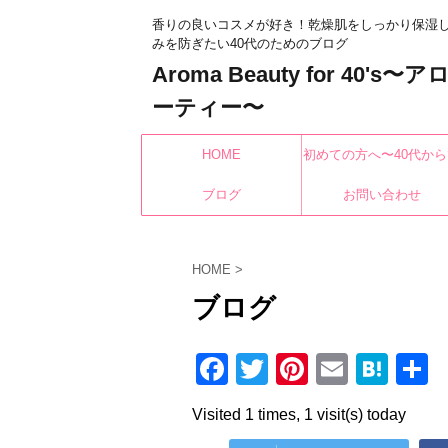
香りの良いコスメが好き！乾燥肌をしっかり保湿
みを防ぎたい40代のためのブログ
Aroma Beauty for 40's
ーティー〜
HOME
初めての方へ〜40代から
ブログ
もみんなキレイになれ
お問い合わせ
HOME
>
ブログ
F
T
Pi
E
H
a
wi
nt
m
at
Visited 1 times, 1 visit(s) today
c
tt
er
ail
e