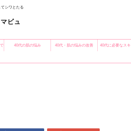
してシワとたる
〜アロマビュ
で
40代の肌の悩み
40代・肌の悩みの改善
40代に必要なス
る
共
有