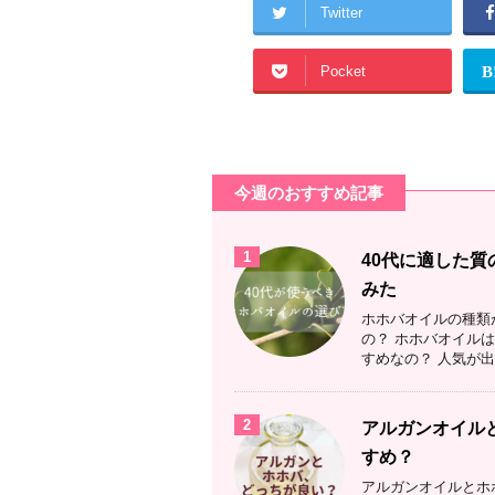
e
er
e
n
Twitter
b
st
a
Pocket
B
o
o
k
今週のおすすめ記事
1
40代に適した
みた
ホホバオイルの種類
の？ ホホバオイル
すめなの？ 人気が出
2
アルガンオイル
すめ？
アルガンオイルとホ