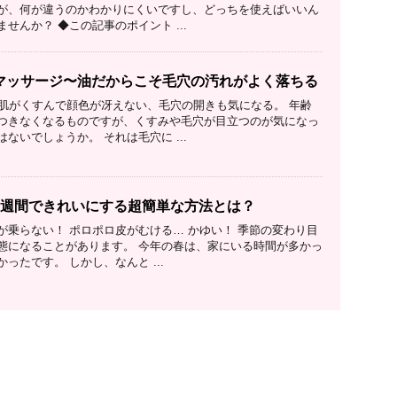
が、何が違うのかわかりにくいですし、どっちを使えばいいん
せんか？ ◆この記事のポイント ...
マッサージ〜油だからこそ毛穴の汚れがよく落ちる
、肌がくすんで顔色が冴えない、毛穴の開きも気になる。 年齢
つきなくなるものですが、くすみや毛穴が目立つのが気になっ
ないでしょうか。 それは毛穴に ...
1週間できれいにする超簡単な方法とは？
が乗らない！ ポロポロ皮がむける… かゆい！ 季節の変わり目
態になることがあります。 今年の春は、家にいる時間が多かっ
ったです。 しかし、なんと ...