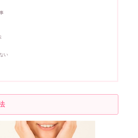
事
法
ない
法