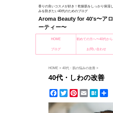
香りの良いコスメが好き！乾燥肌をしっかり保湿
みを防ぎたい40代のためのブログ
Aroma Beauty for 40's
ーティー〜
HOME
初めての方へ〜40代から
ブログ
もみんなキレイになれ
お問い合わせ
HOME
>
40代・肌の悩みの改善
>
40代・しわの改善
F
T
Pi
E
H
a
wi
nt
m
at
c
tt
er
ail
e