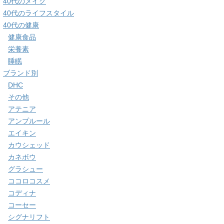
40代のメイク
40代のライフスタイル
40代の健康
健康食品
栄養素
睡眠
ブランド別
DHC
その他
アテニア
アンプルール
エイキン
カウシェッド
カネボウ
グラシュー
ココロコスメ
コディナ
コーセー
シグナリフト