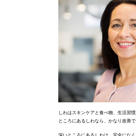
e
er
e
n
b
st
a
o
o
k
しわはスキンケアと食べ物、生活習慣
ところにあるしわなら、かなり改善で
深いところにあるしわは、完全になく