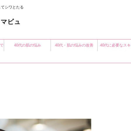
してシワとたる
〜アロマビュ
で
40代の肌の悩み
40代・肌の悩みの改善
40代に必要なス
る
共
有