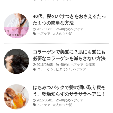
40代、髪のパサつきをおさえるたっ
た１つの簡単な方法
2017/05/11
-
40代のヘアケア
ヘアケア
,
大人のツヤ髪
コラーゲンで美髪に？肌にも髪にも
必要なコラーゲンを減らさない方法
2016/08/05
-
40代のヘアケア
,
栄養素
コラーゲン
,
ビタミンC
,
ヘアケア
はちみつパックで髪の潤い取り戻そ
う。乾燥知らずのサラサラヘアに！
2016/08/01
-
40代のヘアケア
ヘアケア
,
大人のツヤ髪