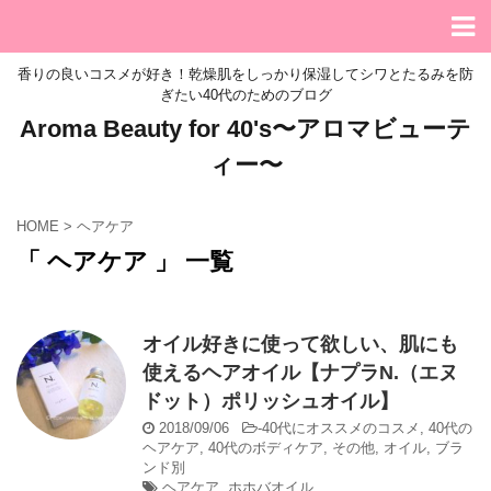
香りの良いコスメが好き！乾燥肌をしっかり保湿してシワとたるみを防
ぎたい40代のためのブログ
Aroma Beauty for 40's〜アロマビューテ
ィー〜
HOME
>
ヘアケア
「 ヘアケア 」 一覧
オイル好きに使って欲しい、肌にも
使えるヘアオイル【ナプラN.（エヌ
ドット）ポリッシュオイル】
2018/09/06
-
40代にオススメのコスメ
,
40代の
ヘアケア
,
40代のボディケア
,
その他
,
オイル
,
ブラ
ンド別
ヘアケア
,
ホホバオイル