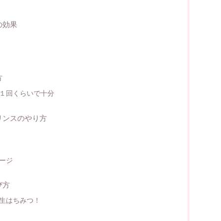
の効果
方
１回くらいで十分
リンスのやり方
ージ
び方
生はちみつ！