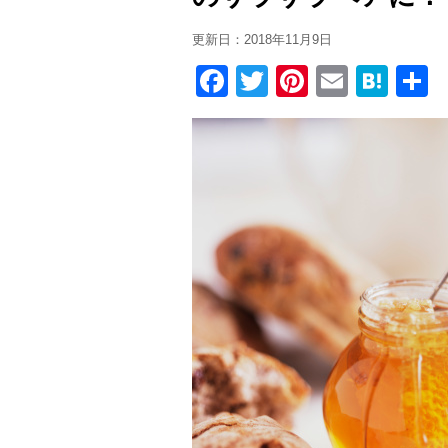
更新日：
2018年11月9日
F
T
Pi
E
H
a
wi
nt
m
at
c
tt
er
ail
e
e
er
e
n
b
st
a
o
o
k