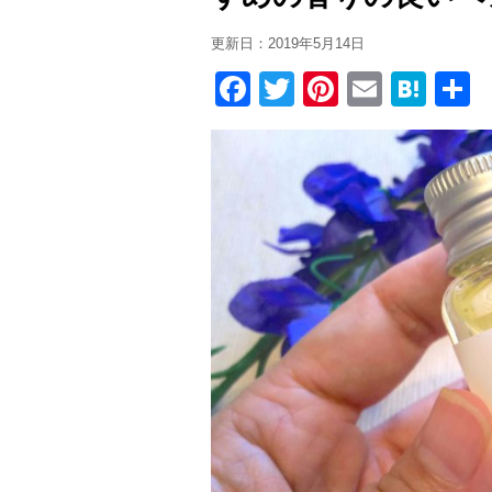
更新日：
2019年5月14日
F
T
Pi
E
H
a
wi
nt
m
at
c
tt
er
ail
e
e
er
e
n
b
st
a
o
o
k