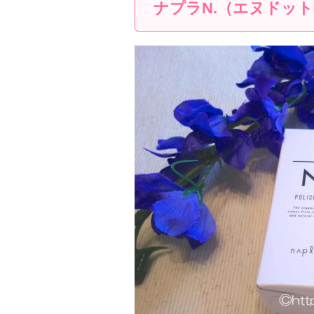
ナプラN.（エヌドッ