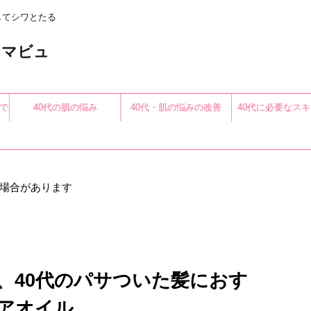
してシワとたる
〜アロマビュ
で
40代の肌の悩み
40代・肌の悩みの改善
40代に必要なス
る
場合があります
、40代のパサついた髪におす
アオイル