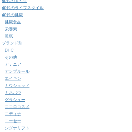
40代のメイク
40代のライフスタイル
40代の健康
健康食品
栄養素
睡眠
ブランド別
DHC
その他
アテニア
アンプルール
エイキン
カウシェッド
カネボウ
グラシュー
ココロコスメ
コディナ
コーセー
シグナリフト