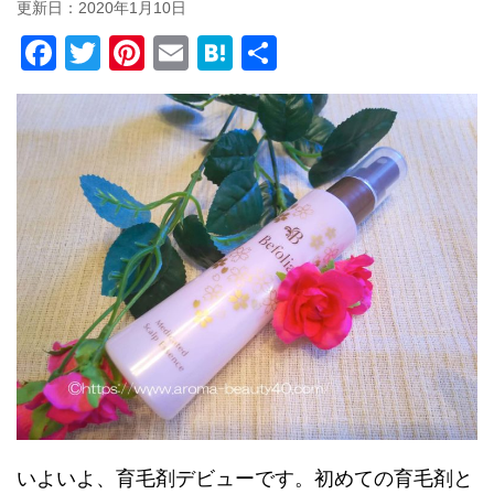
更新日：
2020年1月10日
F
T
Pi
E
H
共
a
wi
nt
m
at
有
c
tt
er
ail
e
e
er
e
n
b
st
a
o
o
k
いよいよ、育毛剤デビューです。初めての育毛剤と