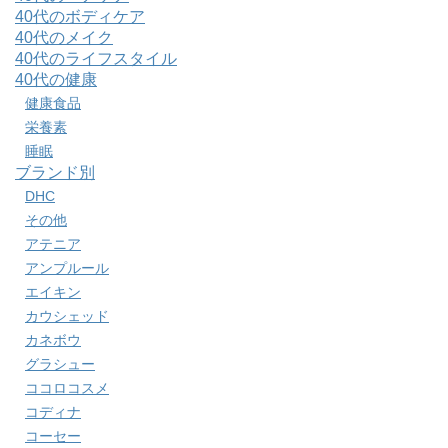
40代のボディケア
40代のメイク
40代のライフスタイル
40代の健康
健康食品
栄養素
睡眠
ブランド別
DHC
その他
アテニア
アンプルール
エイキン
カウシェッド
カネボウ
グラシュー
ココロコスメ
コディナ
コーセー