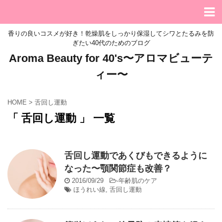
香りの良いコスメが好き！乾燥肌をしっかり保湿してシワとたるみを防
ぎたい40代のためのブログ
Aroma Beauty for 40's〜アロマビューテ
ィー〜
HOME
>
舌回し運動
「 舌回し運動 」 一覧
舌回し運動であくびもできるように
なった〜顎関節症も改善？
2016/09/29
-
年齢肌のケア
ほうれい線
,
舌回し運動