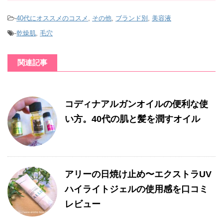
-
40代にオススメのコスメ
,
その他
,
ブランド別
,
美容液
-
乾燥肌
,
毛穴
関連記事
コディナアルガンオイルの便利な使
い方。40代の肌と髪を潤すオイル
アリーの日焼け止め〜エクストラUV
ハイライトジェルの使用感を口コミ
レビュー