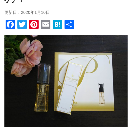
ケア！
更新日：
2020年1月10日
F
T
Pi
E
H
共
a
wi
nt
m
at
有
c
tt
er
ail
e
e
er
e
n
b
st
a
o
o
k