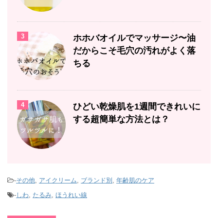
3
ホホバオイルでマッサージ〜油
だからこそ毛穴の汚れがよく落
ちる
4
ひどい乾燥肌を1週間できれいに
する超簡単な方法とは？
-
その他
,
アイクリーム
,
ブランド別
,
年齢肌のケア
-
しわ
,
たるみ
,
ほうれい線