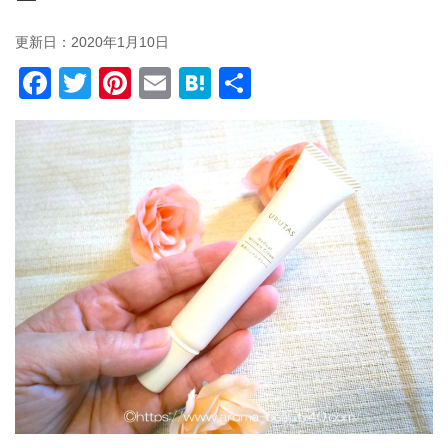
ー
更新日：
2020年1月10日
F
T
Pi
E
H
共
a
wi
nt
m
at
有
c
tt
er
ail
e
e
er
e
n
b
st
a
o
o
k