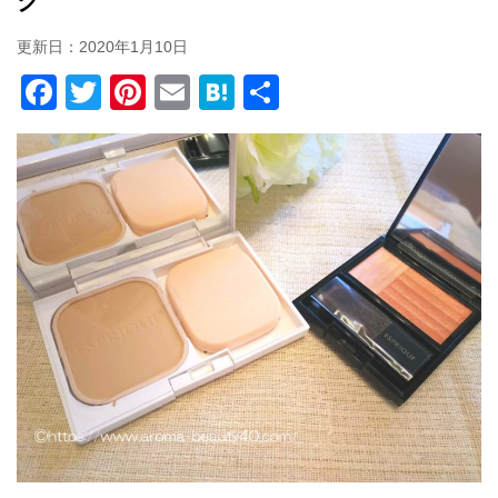
ク
更新日：
2020年1月10日
F
T
Pi
E
H
共
a
wi
nt
m
at
有
c
tt
er
ail
e
e
er
e
n
b
st
a
o
o
k