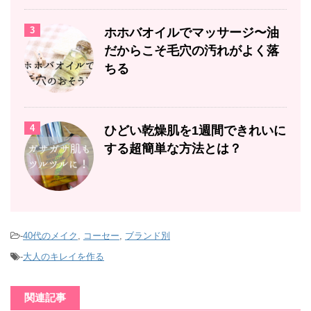
3
ホホバオイルでマッサージ〜油
だからこそ毛穴の汚れがよく落
ちる
4
ひどい乾燥肌を1週間できれいに
する超簡単な方法とは？
-
40代のメイク
,
コーセー
,
ブランド別
-
大人のキレイを作る
関連記事