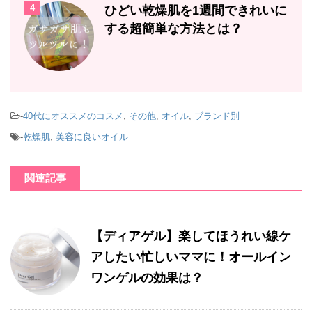
4
ひどい乾燥肌を1週間できれいに
する超簡単な方法とは？
-
40代にオススメのコスメ
,
その他
,
オイル
,
ブランド別
-
乾燥肌
,
美容に良いオイル
関連記事
【ディアゲル】楽してほうれい線ケ
アしたい忙しいママに！オールイン
ワンゲルの効果は？