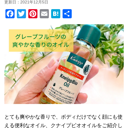
更新日：
2021年12月5日
F
T
Pi
E
H
共
a
wi
nt
m
at
有
c
tt
er
ail
e
e
er
e
n
b
st
a
o
o
k
とても爽やかな香りで、ボディだけでなく顔にも使
える便利なオイル、クナイプビオオイルをご紹介し