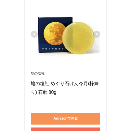
地の塩社
地の塩社 めぐり石けん令月(枠練
り) 石鹸 80g
-
Amazonで見る