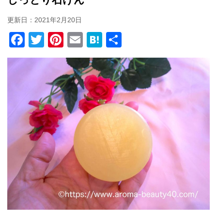
更新日：
2021年2月20日
F
T
Pi
E
H
共
a
wi
nt
m
at
有
c
tt
er
ail
e
e
er
e
n
b
st
a
o
o
k