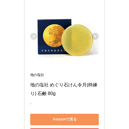
地の塩社
地の塩社 めぐり石けん令月(枠練
り) 石鹸 80g
-
Amazonで見る