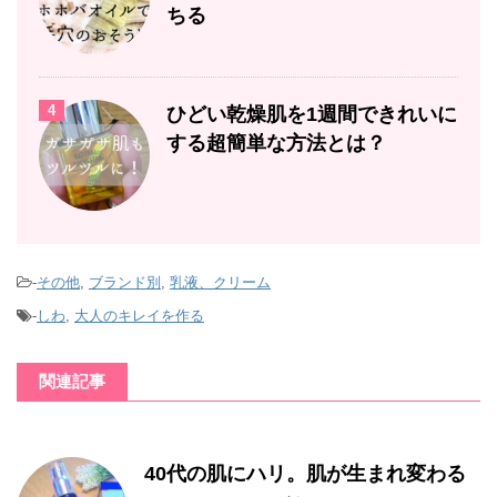
ちる
4
ひどい乾燥肌を1週間できれいに
する超簡単な方法とは？
-
その他
,
ブランド別
,
乳液、クリーム
-
しわ
,
大人のキレイを作る
関連記事
40代の肌にハリ。肌が生まれ変わる