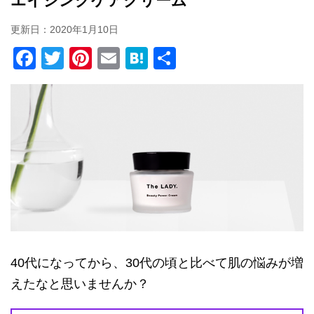
エイジングケアクリーム
更新日：
2020年1月10日
F
T
Pi
E
H
共
a
wi
nt
m
at
有
c
tt
er
ail
e
e
er
e
n
b
st
a
o
o
k
40代になってから、30代の頃と比べて肌の悩みが増
えたなと思いませんか？