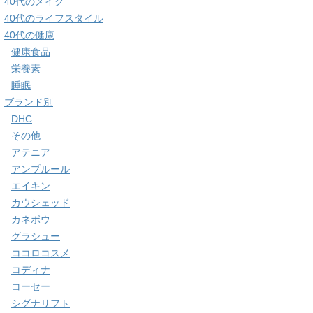
40代のメイク
40代のライフスタイル
40代の健康
健康食品
栄養素
睡眠
ブランド別
DHC
その他
アテニア
アンプルール
エイキン
カウシェッド
カネボウ
グラシュー
ココロコスメ
コディナ
コーセー
シグナリフト