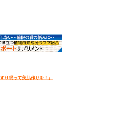
共
有
っすり眠って美肌作りを！』