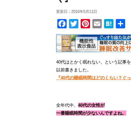
更新日：
2016年5月11日
F
T
Pi
E
H
a
wi
nt
m
at
c
tt
er
ail
e
e
er
e
n
b
st
a
40代はとかく眠れない、という記事を
o
以前書きました。
o
『40代の睡眠時間はどのくらい？ぐ
k
全年代中、
40代の女性が
一番睡眠時間が少ないんですよね。