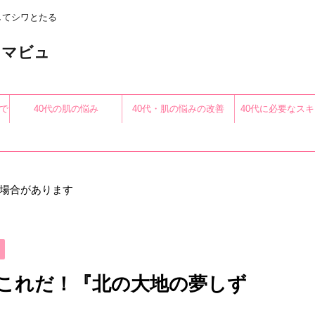
してシワとたる
〜アロマビュ
で
40代の肌の悩み
40代・肌の悩みの改善
40代に必要なス
る
場合があります
はこれだ！『北の大地の夢しず