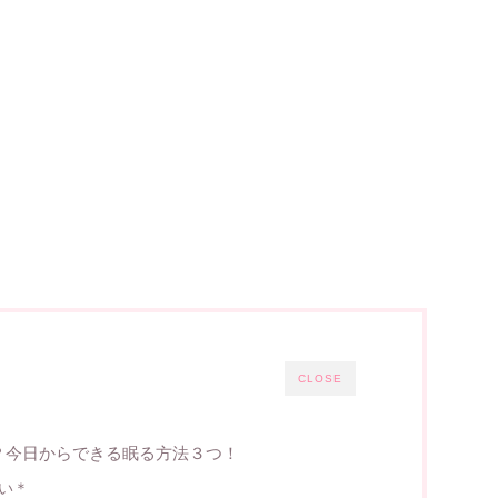
CLOSE
？今日からできる眠る方法３つ！
い＊