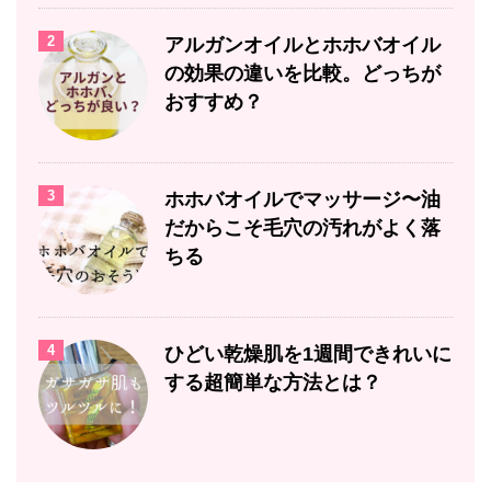
2
アルガンオイルとホホバオイル
の効果の違いを比較。どっちが
おすすめ？
3
ホホバオイルでマッサージ〜油
だからこそ毛穴の汚れがよく落
ちる
4
ひどい乾燥肌を1週間できれいに
する超簡単な方法とは？