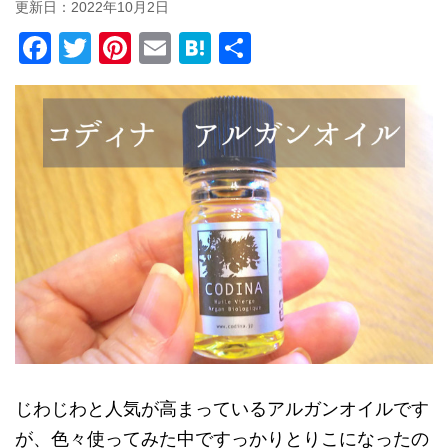
更新日：
2022年10月2日
F
T
Pi
E
H
共
a
wi
nt
m
at
有
c
tt
er
ail
e
e
er
e
n
b
st
a
o
o
k
じわじわと人気が高まっているアルガンオイルです
が、色々使ってみた中ですっかりとりこになったの