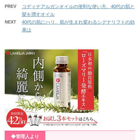
PREV
コディナアルガンオイルの便利な使い方。40代の肌と
髪を潤すオイル
NEXT
40代の肌にハリ。肌が生まれ変わるシグナリフトの効
果は
◆管理人より