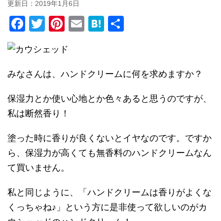
更新日：
2019年1月6日
F
T
Pi
E
H
共
a
wi
nt
m
at
有
c
tt
er
ail
e
e
er
e
n
みなさんは、ハンドクリームに何を求めますか？
b
st
a
保湿力とか使い心地とか色々あると思うのですが、
o
私は断然香り！
o
k
塗った時に香りが良くないとイヤなのです。ですか
ら、保湿力が高くても無香料のハンドクリームなん
て買いません。
私と同じように、「ハンドクリームは香りがよくな
くっちゃね♪」という方に是非使って欲しいのがカ