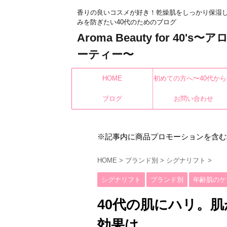
香りの良いコスメが好き！乾燥肌をしっかり保湿
みを防ぎたい40代のためのブログ
Aroma Beauty for 40's
ーティー〜
HOME
初めての方へ〜40代から
ブログ
もみんなキレイになれ
お問い合わせ
※記事内に商品プロモーションを含む
HOME
>
ブランド別
>
シグナリフト
>
シグナリフト
ブランド別
年齢肌のケ
40代の肌にハリ。
効果は