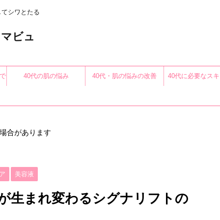
してシワとたる
〜アロマビュ
で
40代の肌の悩み
40代・肌の悩みの改善
40代に必要なス
る
場合があります
ア
美容液
肌が生まれ変わるシグナリフトの