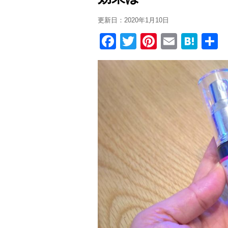
更新日：
2020年1月10日
F
T
Pi
E
H
a
wi
nt
m
at
c
tt
er
ail
e
e
er
e
n
b
st
a
o
o
k