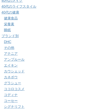
40代のメイク
40代のライフスタイル
40代の健康
健康食品
栄養素
睡眠
ブランド別
DHC
その他
アテニア
アンプルール
エイキン
カウシェッド
カネボウ
グラシュー
ココロコスメ
コディナ
コーセー
シグナリフト