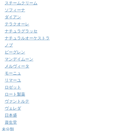
スチームクリーム
ソフィーナ
ダイアン
テラクオーレ
ナチュラグラッセ
ナチュラルオーケストラ
ノブ
ビーグレン
マンデイムーン
メルヴィータ
モーニュ
リマーユ
ロゼット
ロート製薬
ヴァントルテ
ヴェレダ
日本盛
資生堂
未分類