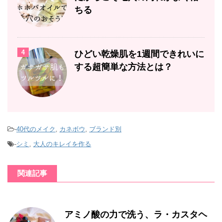
ちる
4
ひどい乾燥肌を1週間できれいに
する超簡単な方法とは？
-
40代のメイク
,
カネボウ
,
ブランド別
-
シミ
,
大人のキレイを作る
関連記事
アミノ酸の力で洗う、ラ・カスタヘ