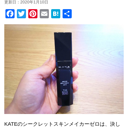
更新日：
2020年1月10日
F
T
Pi
E
H
共
a
wi
nt
m
at
有
c
tt
er
ail
e
e
er
e
n
b
st
a
o
o
k
KATEのシークレットスキンメイカーゼロは、決し