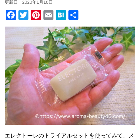
更新日：
2020年1月10日
F
T
Pi
E
H
共
a
wi
nt
m
at
有
c
tt
er
ail
e
e
er
e
n
b
st
a
o
o
k
エレクトーレのトライアルセットを使ってみて、メ