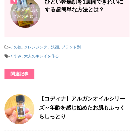
4
ひどい乾燥肌を1週間できれいに
する超簡単な方法とは？
-
その他
,
クレンジング、洗顔
,
ブランド別
-
くすみ
,
大人のキレイを作る
関連記事
【コディナ】アルガンオイルシリー
ズ～年齢を感じ始めたお肌もふっく
らしっとり