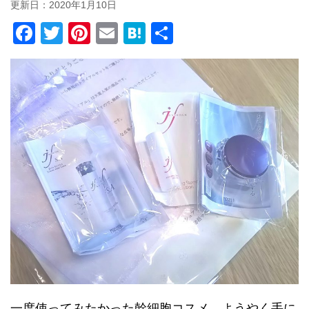
更新日：
2020年1月10日
F
T
Pi
E
H
共
a
wi
nt
m
at
有
c
tt
er
ail
e
e
er
e
n
b
st
a
o
o
k
一度使ってみたかった幹細胞コスメ、ようやく手に