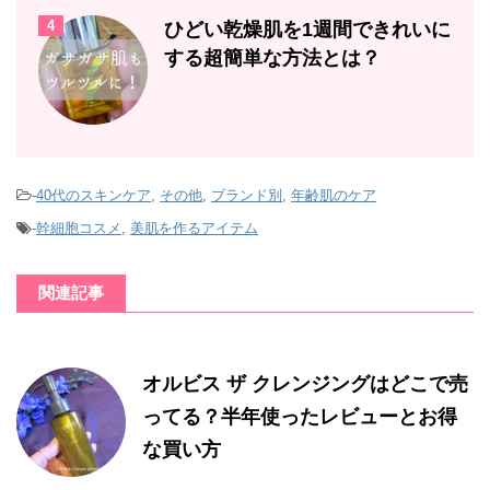
4
ひどい乾燥肌を1週間できれいに
する超簡単な方法とは？
-
40代のスキンケア
,
その他
,
ブランド別
,
年齢肌のケア
-
幹細胞コスメ
,
美肌を作るアイテム
関連記事
オルビス ザ クレンジングはどこで売
ってる？半年使ったレビューとお得
な買い方