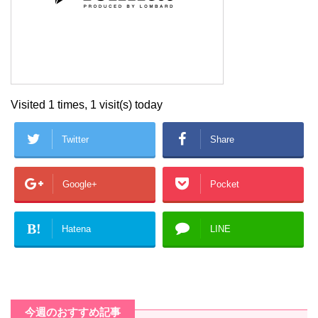
Visited 1 times, 1 visit(s) today
Twitter
Share
Google+
Pocket
B!
Hatena
LINE
今週のおすすめ記事