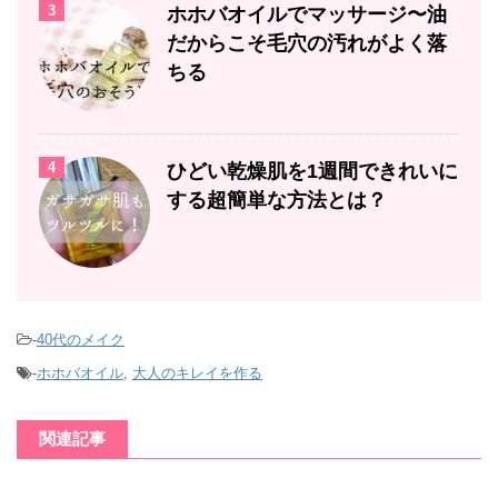
3
ホホバオイルでマッサージ〜油
だからこそ毛穴の汚れがよく落
ちる
4
ひどい乾燥肌を1週間できれいに
する超簡単な方法とは？
-
40代のメイク
-
ホホバオイル
,
大人のキレイを作る
関連記事