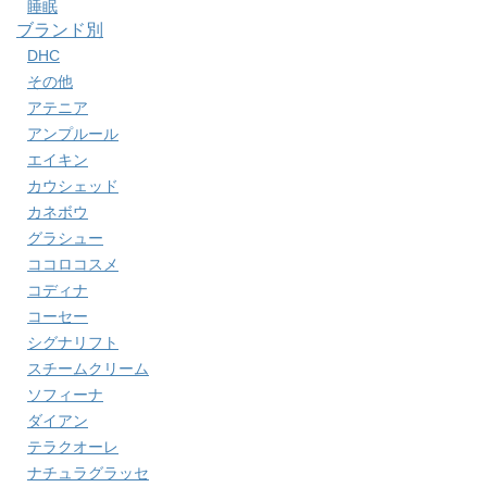
睡眠
ブランド別
DHC
その他
アテニア
アンプルール
エイキン
カウシェッド
カネボウ
グラシュー
ココロコスメ
コディナ
コーセー
シグナリフト
スチームクリーム
ソフィーナ
ダイアン
テラクオーレ
ナチュラグラッセ