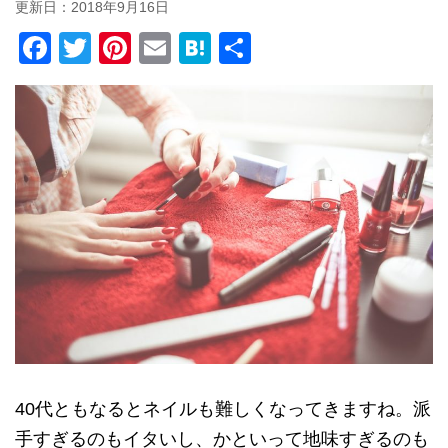
更新日：
2018年9月16日
F
T
Pi
E
H
共
a
wi
nt
m
at
有
c
tt
er
ail
e
e
er
e
n
b
st
a
o
o
k
40代ともなるとネイルも難しくなってきますね。派
手すぎるのもイタいし、かといって地味すぎるのも