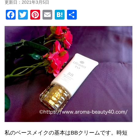
更新日：
2021年3月5日
F
T
Pi
E
H
共
a
wi
nt
m
at
有
c
tt
er
ail
e
e
er
e
n
b
st
a
o
o
k
私のベースメイクの基本はBBクリームです。時短