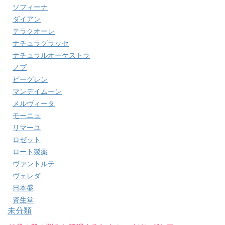
ソフィーナ
ダイアン
テラクオーレ
ナチュラグラッセ
ナチュラルオーケストラ
ノブ
ビーグレン
マンデイムーン
メルヴィータ
モーニュ
リマーユ
ロゼット
ロート製薬
ヴァントルテ
ヴェレダ
日本盛
資生堂
未分類