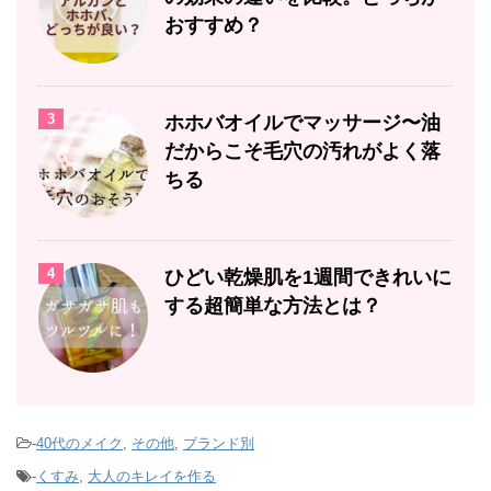
おすすめ？
3
ホホバオイルでマッサージ〜油
だからこそ毛穴の汚れがよく落
ちる
4
ひどい乾燥肌を1週間できれいに
する超簡単な方法とは？
-
40代のメイク
,
その他
,
ブランド別
-
くすみ
,
大人のキレイを作る