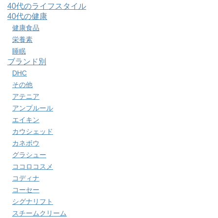
40代のライフスタイル
40代の健康
健康食品
栄養素
睡眠
ブランド別
DHC
その他
アテニア
アンプルール
エイキン
カウシェッド
カネボウ
グラシュー
ココロコスメ
コディナ
コーセー
シグナリフト
スチームクリーム