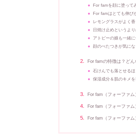
For famを顔に塗っ
For famはとても伸
レモングラスがよく香
日焼け止めというより
アトピーの娘も一緒に
顔のべたつきが気にな
For famの特徴は？
石けんでも落とせるほ
保湿成分＆肌のキメを
For fam（フォーフ
For fam（フォーフ
For fam（フォーフ