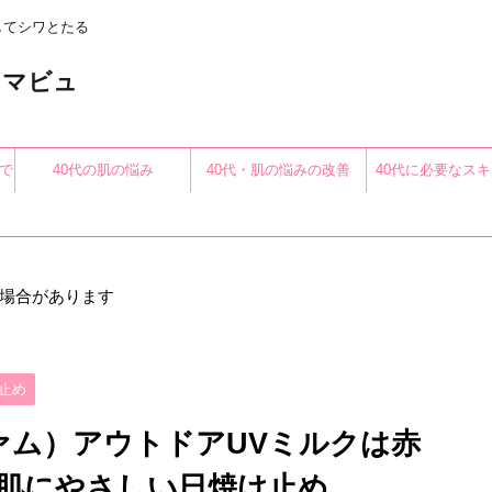
してシワとたる
〜アロマビュ
で
40代の肌の悩み
40代・肌の悩みの改善
40代に必要なス
る
場合があります
止め
ーファム）アウトドアUVミルクは赤
肌にやさしい日焼け止め