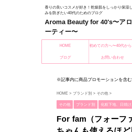
香りの良いコスメが好き！乾燥肌をしっかり保湿
みを防ぎたい40代のためのブログ
Aroma Beauty for 40's
ーティー〜
HOME
初めての方へ〜40代から
ブログ
もみんなキレイになれ
お問い合わせ
※記事内に商品プロモーションを含む
HOME
>
ブランド別
>
その他
>
その他
ブランド別
化粧下地、日焼け
For fam（フォ
ちゃんも使えるほど