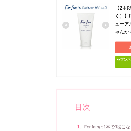
【2本
く）】F
ューア
ゃんか
セブンネ
目次
For famは1本で3