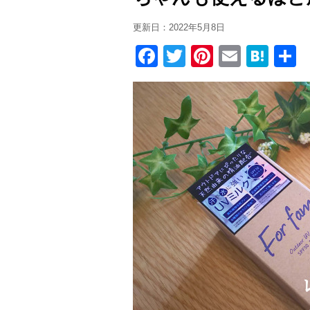
更新日：
2022年5月8日
F
T
Pi
E
H
a
wi
nt
m
at
c
tt
er
ail
e
e
er
e
n
b
st
a
o
o
k