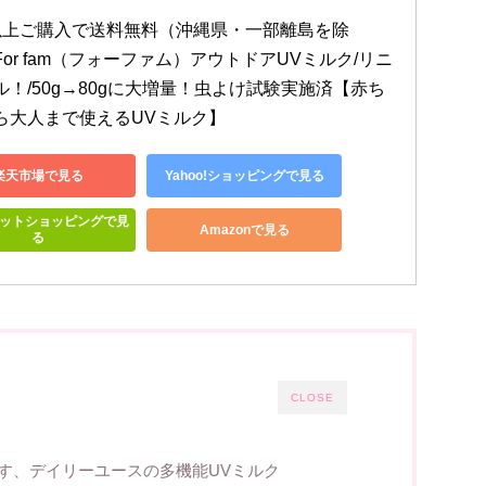
以上ご購入で送料無料（沖縄県・一部離島を除
or fam（フォーファム）アウトドアUVミルク/リニ
ル！/50g→80gに大増量！虫よけ試験実施済【赤ち
ら大人まで使えるUVミルク】
楽天市場で見る
Yahoo!ショッピングで見る
ットショッピングで見
Amazonで見る
る
CLOSE
役こなす、デイリーユースの多機能UVミルク