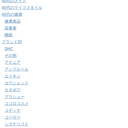
40代のメイク
40代のライフスタイル
40代の健康
健康食品
栄養素
睡眠
ブランド別
DHC
その他
アテニア
アンプルール
エイキン
カウシェッド
カネボウ
グラシュー
ココロコスメ
コディナ
コーセー
シグナリフト