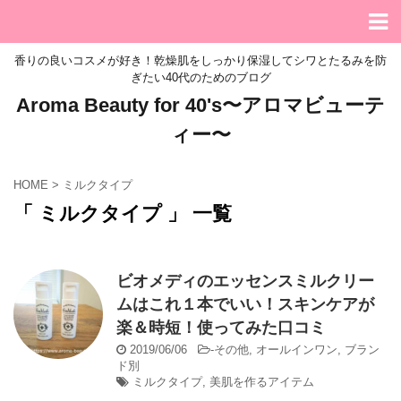
香りの良いコスメが好き！乾燥肌をしっかり保湿してシワとたるみを防
ぎたい40代のためのブログ
Aroma Beauty for 40's〜アロマビューテ
ィー〜
HOME
>
ミルクタイプ
「 ミルクタイプ 」 一覧
ビオメディのエッセンスミルクリー
ムはこれ１本でいい！スキンケアが
楽＆時短！使ってみた口コミ
2019/06/06
-
その他
,
オールインワン
,
ブラン
ド別
ミルクタイプ
,
美肌を作るアイテム