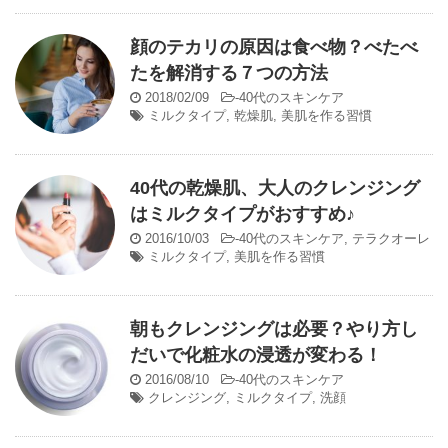
顔のテカリの原因は食べ物？べたべ
たを解消する７つの方法
2018/02/09
-
40代のスキンケア
ミルクタイプ
,
乾燥肌
,
美肌を作る習慣
40代の乾燥肌、大人のクレンジング
はミルクタイプがおすすめ♪
2016/10/03
-
40代のスキンケア
,
テラクオーレ
ミルクタイプ
,
美肌を作る習慣
朝もクレンジングは必要？やり方し
だいで化粧水の浸透が変わる！
2016/08/10
-
40代のスキンケア
クレンジング
,
ミルクタイプ
,
洗顔