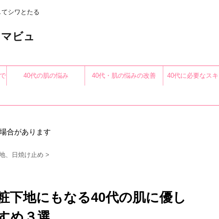
してシワとたる
〜アロマビュ
で
40代の肌の悩み
40代・肌の悩みの改善
40代に必要なス
る
場合があります
地、日焼け止め
>
粧下地にもなる40代の肌に優し
すめ３選