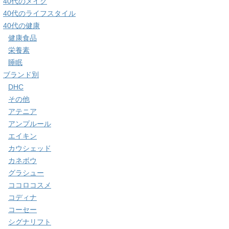
40代のメイク
40代のライフスタイル
40代の健康
健康食品
栄養素
睡眠
ブランド別
DHC
その他
アテニア
アンプルール
エイキン
カウシェッド
カネボウ
グラシュー
ココロコスメ
コディナ
コーセー
シグナリフト