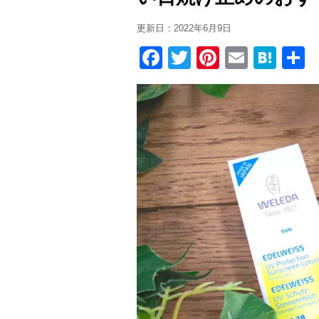
更新日：
2022年6月9日
F
T
Pi
E
H
a
wi
nt
m
at
c
tt
er
ail
e
e
er
e
n
b
st
a
o
o
k