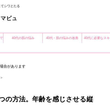
してシワとたる
〜アロマビュ
で
40代の肌の悩み
40代・肌の悩みの改善
40代に必要なス
る
場合があります
>
つの方法。年齢を感じさせる縦
。