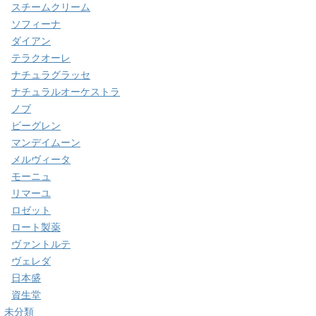
スチームクリーム
ソフィーナ
ダイアン
テラクオーレ
ナチュラグラッセ
ナチュラルオーケストラ
ノブ
ビーグレン
マンデイムーン
メルヴィータ
モーニュ
リマーユ
ロゼット
ロート製薬
ヴァントルテ
ヴェレダ
日本盛
資生堂
未分類