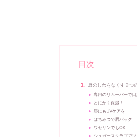
目次
唇のしわをなくす９つ
専用のリムーバーで口
とにかく保湿！
唇にもUVケアを
はちみつで唇パック
ワセリンでもOK
シュガースクラブでツ