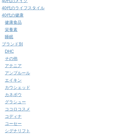
40代のメイク
40代のライフスタイル
40代の健康
健康食品
栄養素
睡眠
ブランド別
DHC
その他
アテニア
アンプルール
エイキン
カウシェッド
カネボウ
グラシュー
ココロコスメ
コディナ
コーセー
シグナリフト