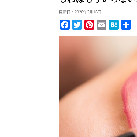
更新日：
2020年2月16日
F
T
Pi
E
H
a
wi
nt
m
at
c
tt
er
ail
e
e
er
e
n
b
st
a
o
o
k