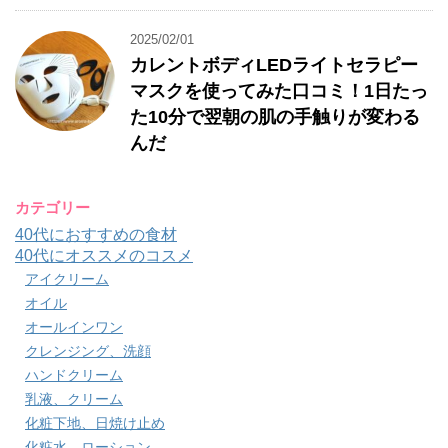
2025/02/01
カレントボディLEDライトセラピー
マスクを使ってみた口コミ！1日たっ
た10分で翌朝の肌の手触りが変わる
んだ
カテゴリー
40代におすすめの食材
40代にオススメのコスメ
アイクリーム
オイル
オールインワン
クレンジング、洗顔
ハンドクリーム
乳液、クリーム
化粧下地、日焼け止め
化粧水、ローション