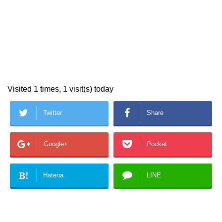
Visited 1 times, 1 visit(s) today
Twitter
Share
Google+
Pocket
B!
Hatena
LINE