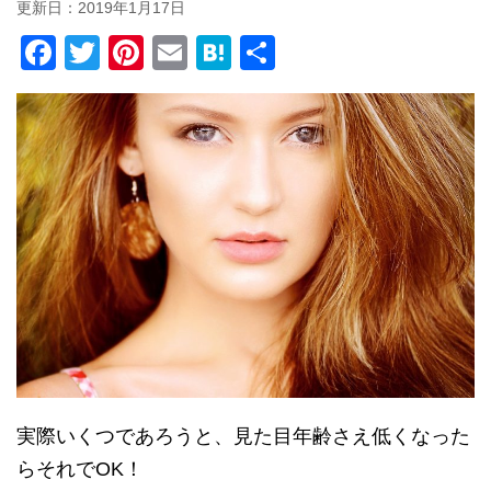
更新日：
2019年1月17日
F
T
Pi
E
H
共
a
wi
nt
m
at
有
c
tt
er
ail
e
e
er
e
n
b
st
a
o
o
k
実際いくつであろうと、見た目年齢さえ低くなった
らそれでOK！