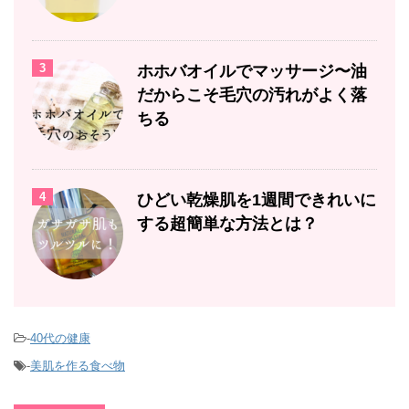
3
ホホバオイルでマッサージ〜油
だからこそ毛穴の汚れがよく落
ちる
4
ひどい乾燥肌を1週間できれいに
する超簡単な方法とは？
-
40代の健康
-
美肌を作る食べ物