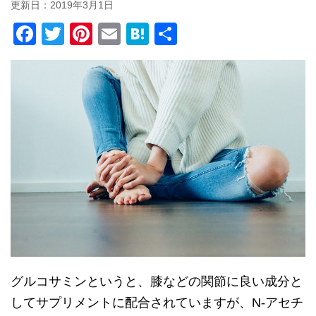
更新日：
2019年3月1日
F
T
Pi
E
H
共
a
wi
nt
m
at
有
c
tt
er
ail
e
e
er
e
n
b
st
a
o
o
k
グルコサミンというと、膝などの関節に良い成分と
してサプリメントに配合されていますが、N-アセチ