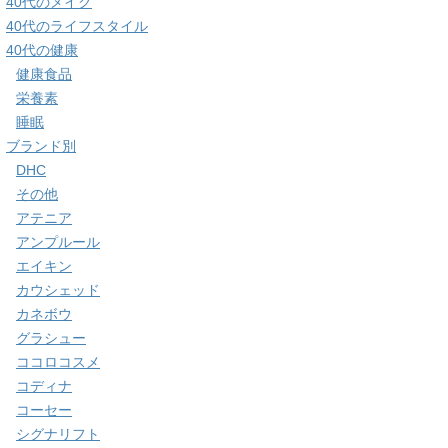
40代のメイク
40代のライフスタイル
40代の健康
健康食品
栄養素
睡眠
ブランド別
DHC
その他
アテニア
アンプルール
エイキン
カウシェッド
カネボウ
グラシュー
ココロコスメ
コディナ
コーセー
シグナリフト