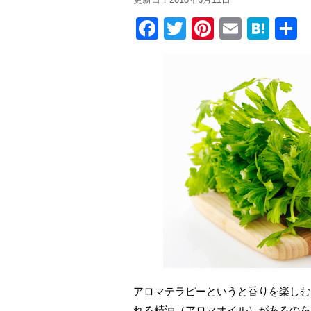
F
T
Pi
E
H
a
wi
nt
m
at
c
tt
er
ail
e
e
er
e
n
b
st
a
o
o
k
アロマテラピーというと香りを楽しむ
れる精油（アロマオイル）があるのを