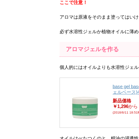
ここで注意！
アロマは原液をそのまま塗ってはいけ
必ず水溶性ジェルか植物オイルに薄め
アロマジェルを作る
個人的にはオイルよりも水溶性ジェル
base gel ba
ェルベース)4
新品価格
￥1,296
から
(2018/6/11 18:5
オイルはべたつくのと、精油の浸透性