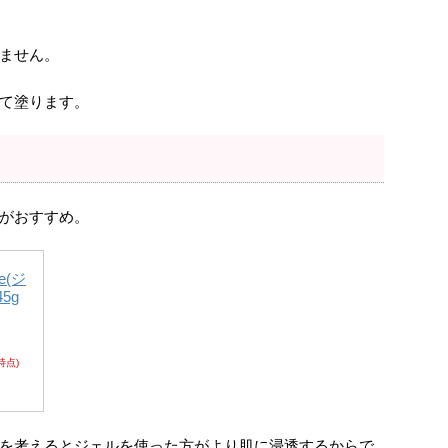
ません。
て塗ります。
がおすすめ。
se(ジ
5g
1時点)
を考えるとジェルを使った方がより肌に浸透するからで