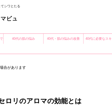
してシワとたる
〜アロマビュ
で
40代の肌の悩み
40代・肌の悩みの改善
40代に必要なス
る
場合があります
セロリのアロマの効能とは