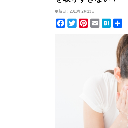
更新日：
2018年2月13日
F
T
Pi
E
H
a
wi
nt
m
at
c
tt
er
ail
e
e
er
e
n
b
st
a
o
o
k