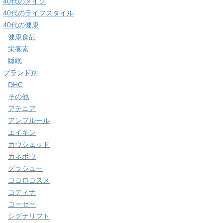
40代のメイク
40代のライフスタイル
40代の健康
健康食品
栄養素
睡眠
ブランド別
DHC
その他
アテニア
アンプルール
エイキン
カウシェッド
カネボウ
グラシュー
ココロコスメ
コディナ
コーセー
シグナリフト