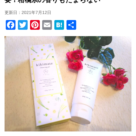
更新日：
2021年7月12日
F
T
Pi
E
H
共
a
wi
nt
m
at
有
c
tt
er
ail
e
e
er
e
n
b
st
a
o
o
k