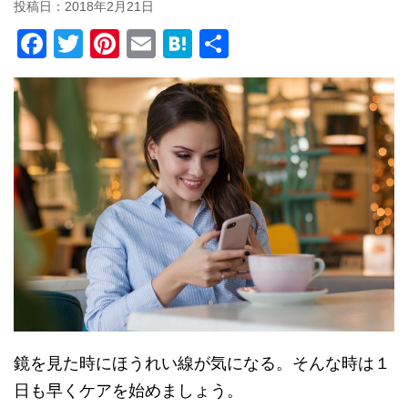
投稿日：
2018年2月21日
F
T
Pi
E
H
共
a
wi
nt
m
at
有
c
tt
er
ail
e
e
er
e
n
b
st
a
o
o
k
鏡を見た時にほうれい線が気になる。そんな時は１
日も早くケアを始めましょう。