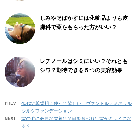
しみやそばかすには化粧品よりも皮
膚科で薬をもらった方がいい？
レチノールはシミにいい？それとも
シワ？期待できる５つの美容効果
PREV
40代の乾燥肌に使って欲しい、ヴァントルテミネラル
シルクファンデーション
NEXT
髪の毛に必要な栄養は？何を食べれば髪がキレイにな
る？