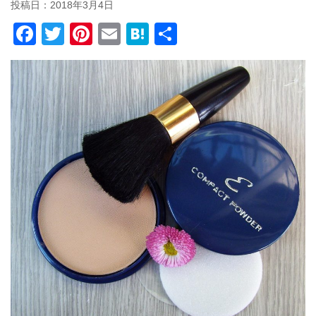
投稿日：
2018年3月4日
F
T
Pi
E
H
共
a
wi
nt
m
at
有
c
tt
er
ail
e
e
er
e
n
b
st
a
o
o
k