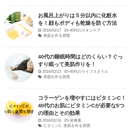
お風呂上がりは５分以内に化粧水
を！顔もボディも乾燥を防ぐ方法
2016/03/17
-
40代のスキンケア
美肌を作る習慣
40代の睡眠時間はどのくらい？ぐっ
すり眠って美肌作りを！
2016/02/23
-
40代のライフスタイル
美肌を作る習慣
コラーゲンを増やすにはビタミンC！
40代のお肌にビタミンCが必要な5つ
の理由とその効果
2016/02/16
-
栄養素
ビタミンC
,
美肌を作る習慣