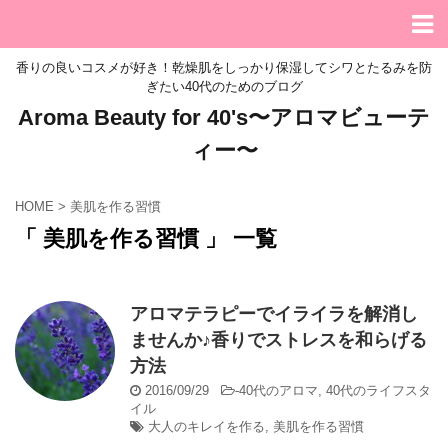
香りの良いコスメが好き！乾燥肌をしっかり保湿してシワとたるみを防
ぎたい40代のためのブログ
Aroma Beauty for 40's〜アロマビューテ
ィー〜
HOME
>
美肌を作る習慣
「 美肌を作る習慣 」 一覧
アロマテラピーでイライラを解消し
ませんか♪香りでストレスを和らげる
方法
2016/09/29
-
40代のアロマ
,
40代のライフスタ
イル
大人のキレイを作る
,
美肌を作る習慣