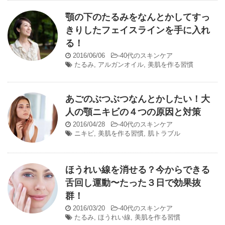
顎の下のたるみをなんとかしてすっ
きりしたフェイスラインを手に入れ
る！
2016/06/06
-
40代のスキンケア
たるみ
,
アルガンオイル
,
美肌を作る習慣
あごのぶつぶつなんとかしたい！大
人の顎ニキビの４つの原因と対策
2016/04/28
-
40代のスキンケア
ニキビ
,
美肌を作る習慣
,
肌トラブル
ほうれい線を消せる？今からできる
舌回し運動〜たった３日で効果抜
群！
2016/03/20
-
40代のスキンケア
たるみ
,
ほうれい線
,
美肌を作る習慣