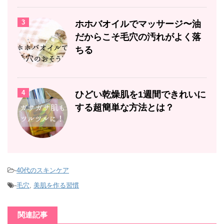
3
ホホバオイルでマッサージ〜油
だからこそ毛穴の汚れがよく落
ちる
4
ひどい乾燥肌を1週間できれいに
する超簡単な方法とは？
-
40代のスキンケア
-
毛穴
,
美肌を作る習慣
関連記事