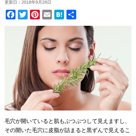
更新日：
2018年9月28日
F
T
Pi
E
H
共
a
wi
nt
m
at
有
c
tt
er
ail
e
e
er
e
n
b
st
a
o
o
k
毛穴が開いていると肌もぶつぶつして見えますし、
その開いた毛穴に皮脂が詰まると黒ずんで見えるこ