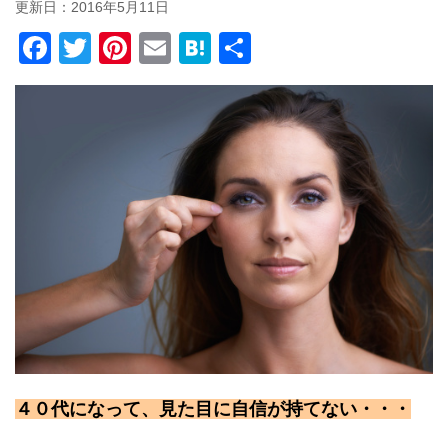
更新日：
2016年5月11日
F
T
Pi
E
H
共
a
wi
nt
m
at
有
c
tt
er
ail
e
e
er
e
n
b
st
a
o
o
k
４０代になって、見た目に自信が持てない・・・