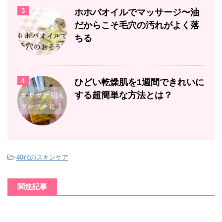
3
ホホバオイルでマッサージ〜油
だからこそ毛穴の汚れがよく落
ちる
4
ひどい乾燥肌を1週間できれいに
する超簡単な方法とは？
-
40代のスキンケア
関連記事