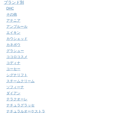
ブランド別
DHC
その他
アテニア
アンプルール
エイキン
カウシェッド
カネボウ
グラシュー
ココロコスメ
コディナ
コーセー
シグナリフト
スチームクリーム
ソフィーナ
ダイアン
テラクオーレ
ナチュラグラッセ
ナチュラルオーケストラ